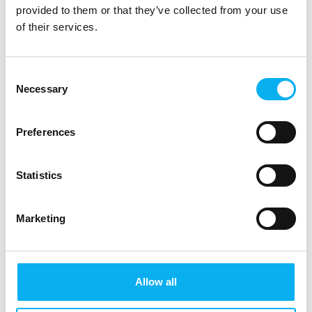
KK Wind Solutions
provided to them or that they’ve collected from your use
of their services.
Consent
Michael Breumsø
Necessary
SVP Electricity
Selection
Kamstrup
Preferences
Statistics
Clement Kjersgaard
Moderator
Marketing
Allow all