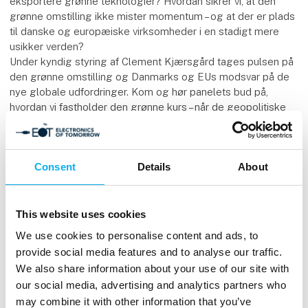
eksportere grønne teknologier? Hvordan sikrer vi, at den
grønne omstilling ikke mister momentum – og at der er plads
til danske og europæiske virksomheder i en stadigt mere
usikker verden?
Under kyndig styring af Clement Kjærsgård tages pulsen på
den grønne omstilling og Danmarks og EUs modsvar på de
nye globale udfordringer. Kom og hør panelets bud på,
hvordan vi fastholder den grønne kurs – når de geopolitiske
spilleregler ændrer sig uge for uge.
Supplemental informations
Consent
Details
About
Jan Hylleberg
Viceadm. Direktør
Green Power Denmark
This website uses cookies
We use cookies to personalise content and ads, to
provide social media features and to analyse our traffic.
We also share information about your use of our site with
Rasmus Skov
our social media, advertising and analytics partners who
VP Public & Regulatory Affairs
may combine it with other information that you’ve