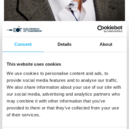
Effektelektronikken er en vigtig nøgle-teknologi for den
Consent
Details
About
grønne omstilling og dermed også i en geopolitisk kontekst:
dette indebærer emner som forsyningssikkerhed, sikkerhed
generelt, sjældne materialer, robusthed og bidrag til
innovation både på apparat og system-niveau.
This website uses cookies
We use cookies to personalise content and ads, to
Oplægget vil diskutere dette og give eksempler på områder
provide social media features and to analyse our traffic.
der udvikler sig hurtig såsom pålidelighed, bæredygtig
We also share information about your use of our site with
design, AI og nye måder at tænke el-nettet på.
our social media, advertising and analytics partners who
may combine it with other information that you’ve
Supplemental informations
provided to them or that they’ve collected from your use
Frede Blaabjerg
of their services.
Professor
Aalborg Universitet