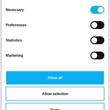
Consent
Necessary
Selection
Jørgen Høg
Preferences
Moderator
Statistics
Marketing
Allow all
Future Perspectives
02 October 2025
kl. 10:00
- 10:45
Allow selection
Deny