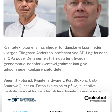
Kvanteteknologiens muligheder for danske virksomheder
v.Jørgen Ellegaard Andersen, professor ved SDU og founder
af QPurpose. Deltagerne vil få indsigter i, hvordan
gennembrud indenfor kvante-algoritmer kan give
virksomheder konkurrencefordele.
Vejen til Fotonisk Kvantehardware v. Kurt Stokbro, CEO,
Sparrow Quantum. Fotoniske chips er på vej til at blive
centrale byggeklodser i fremtidens kvantecomputere og
kvantekommunikationssystemer. Sessionen giver en
introduktion til nøgleprincipperne bag lysbaseret
kvanteteknologi og indblik i de teknologiske muligheder og