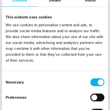
Consent
Details
About
potentielle anvendelser.
Supplemental informations
This website uses cookies
Jørgen Ellegaard Andersen
Professor ved SDU
We use cookies to personalise content and ads, to
Founder af Qpurpose
provide social media features and to analyse our traffic.
We also share information about your use of our site with
our social media, advertising and analytics partners who
may combine it with other information that you’ve
provided to them or that they’ve collected from your use
Kurt Stokbro
of their services.
CEO
Sparrow Quantum
Consent
Necessary
Selection
Preferences