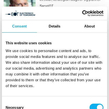
SecuriOT
Consent
Details
About
Morten Von Seelen
Vice President
This website uses cookies
Cyber Risk Partnerships- TRUESEC
We use cookies to personalise content and ads, to
provide social media features and to analyse our traffic.
We also share information about your use of our site with
our social media, advertising and analytics partners who
Gert Læssøe Mikkelsen
may combine it with other information that you’ve
Head of Security Lab, PhD
provided to them or that they’ve collected from your use
Alexandra Instituttet
of their services.
Consent
Necessary
Peer Heldgaard Kristensen
Selection