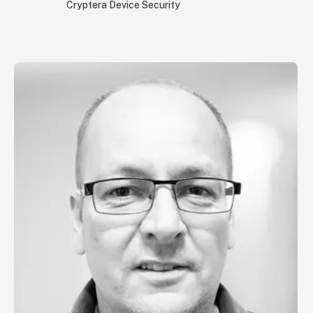
etablerer et sikkert fundament gennem Secure
Cryptera Device Security
Key Management, Code Signing og brugen af
Device Certifikater – centrale elementer i at sikre
både firmware og identitet. Kom og få indsigt i,
hvordan I kan fremtidssikre jeres produkter og
processer i en ny virkelighed med regulatorisk pres
og stigende cybertrusler.