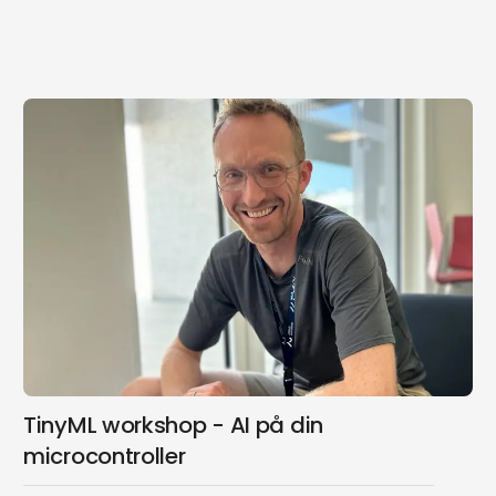
vi nok sørge for at du bliver udfordret alligevel!
TinyML workshop - AI på din
microcontroller