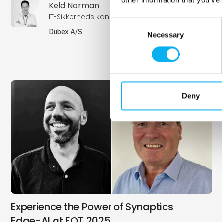
Keld Norman
IT-Sikkerheds konsulent
Consent
Dubex A/S
Necessary
Selection
Deny
Experience the Power of Synaptics
Edge-AI at EOT 2025