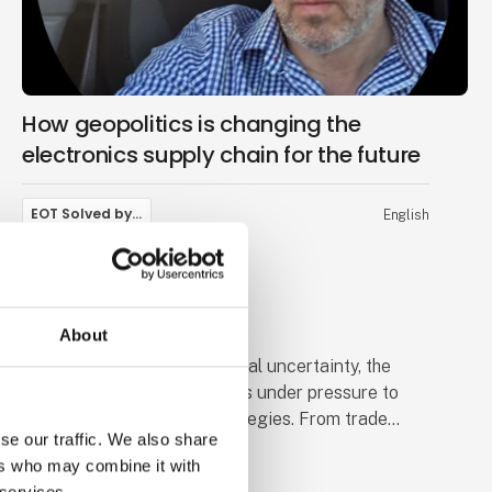
or supply chain strategist, this talk will offer
practical insights on navigating the new
landscape.
How geopolitics is changing the
electronics supply chain for the future
EOT Solved by…
English
01 October 2025
kl. 11:00
- 11:20
Future Perspectives
About
In an era of rising geopolitical uncertainty, the
global electronics industry is under pressure to
rethink its supply chain strategies. From trade
se our traffic. We also share
wars to regional conflicts and export controls, the
ers who may combine it with
Speaker
risks are no longer hypothetical—they are shaping
 services.