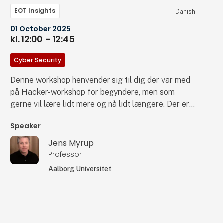
EOT Insights
Danish
01 October 2025
kl. 12:00
- 12:45
Cyber Security
Denne workshop henvender sig til dig der var med
på Hacker-workshop for begyndere, men som
gerne vil lære lidt mere og nå lidt længere. Der er
mulighed for at arbejde i dit eget tempo med
Speaker
kyndig hjælp og vejledning undervejs, og vi
kommer også til sammen at gennemgå nogle af de
Jens Myrup
vigtigste værktøjer til at finde sårbare enheder på
Professor
ens netværk, så man har mulighed for at lukke
Aalborg Universitet
sårbarhederne før de onde hackere gør det. Hvis
netværks-scanning og Metasploit var fremmedord
før du kom på workshoppen, så er de det ikke
længere. Og hvis du allerede kan en hel masse skal