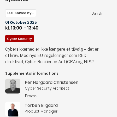
EOT Solved by…
Danish
01 October 2025
kl. 13:00
- 13:40
Cyber Security
Cybersikkerhed er ikke længere et tilvalg – det er
et krav. Med nye EU-reguleringer som RED-
direktivet, Cyber Resilience Act (CRA) og NIS2
stilles der markant skærpede krav til sikkerheden i
Supplemental informations
embeddede systemer. På denne fælles
præsentation dykker Prevas og Cryptera ned i,
Per Nørgaard Christensen
hvordan virksomheder kan og bør reagere: Prevas
Cyber Security Architect
vil vise, hvordan grundlæggende
Prevas
platformscybersikkerhed bliver en
Torben Ellgaard
nøglekompetence i sikring af fremtidens
Product Manager
produkter. Cryptera sætter fokus på, hvordan man