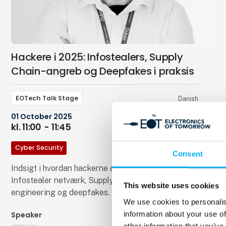
løsninger vi i forvejen er gode til.
Hackere i 2025: Infostealers, Supply
Chain-angreb og Deepfakes i praksis
EOTech Talk Stage
Danish
01 October 2025
kl. 11:00
- 11:45
Cyber Security
Consent
Indsigt i hvordan hackerne arbejder i 2025.
Infostealer netværk, Supplychain attacks, Social
This website uses cookies
engineering og deepfakes. Oplægget vil indeholde
We use cookies to personalis
live demoer.
information about your use of
Speaker
other information that you’ve