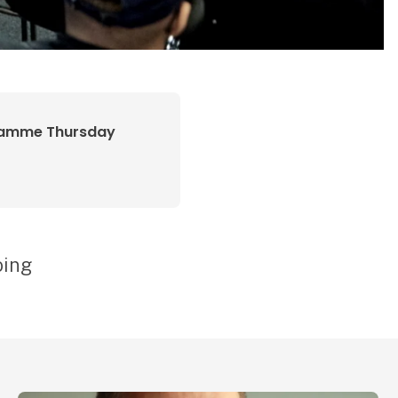
amme Thursday
oing