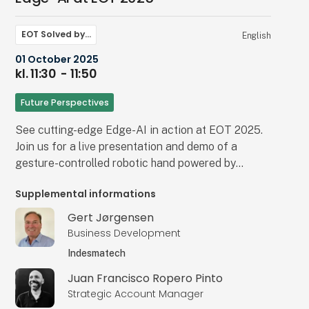
EOT Solved by…
English
01 October 2025
kl. 11:30
- 11:50
Future Perspectives
See cutting-edge Edge-AI in action at EOT 2025.
Join us for a live presentation and demo of a
gesture-controlled robotic hand powered by
Synaptics’ advanced AI processing and the
Supplemental informations
ASTRA SL-1660 system. This high-performance
edge computing demo showcases real-time
Gert Jørgensen
interaction without reliance on the cloud. The
Business Development
robotic hand responds instantly to user gestures,
Indesmatech
delivering precise, low-latency control and
Juan Francisco Ropero Pinto
efficient AI inference at the edge. Compact,
Strategic Account Manager
scalable, and optimized for embedded